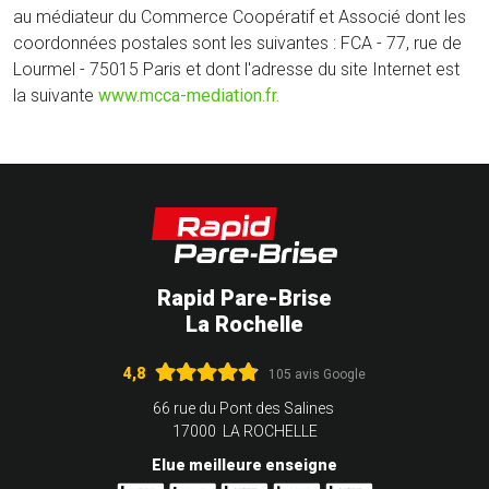
au médiateur du Commerce Coopératif et Associé dont les
coordonnées postales sont les suivantes : FCA - 77, rue de
Lourmel - 75015 Paris et dont l'adresse du site Internet est
la suivante
www.mcca-mediation.fr.
Rapid Pare-Brise
La Rochelle
4,8
105 avis Google
66 rue du Pont des Salines
17000 LA ROCHELLE
Elue meilleure enseigne